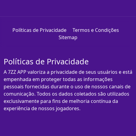
Políticas de Privacidade
Termos e Condições
Sitemap
Políticas de Privacidade
A 7ZZ APP valoriza a privacidade de seus usuários e está
empenhada em proteger todas as informações
pessoais fornecidas durante o uso de nossos canais de
comunicação. Todos os dados coletados são utilizados
exclusivamente para fins de melhoria contínua da
experiência de nossos jogadores.