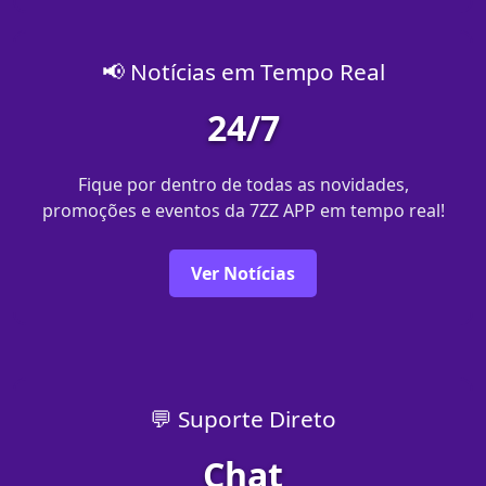
📢 Notícias em Tempo Real
24/7
Fique por dentro de todas as novidades,
promoções e eventos da 7ZZ APP em tempo real!
Ver Notícias
💬 Suporte Direto
Chat