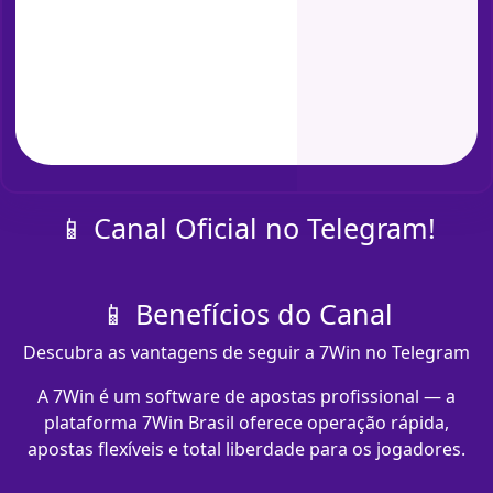
📱 Canal Oficial no Telegram!
📱 Benefícios do Canal
Descubra as vantagens de seguir a 7Win no Telegram
A 7Win é um software de apostas profissional — a
plataforma 7Win Brasil oferece operação rápida,
apostas flexíveis e total liberdade para os jogadores.