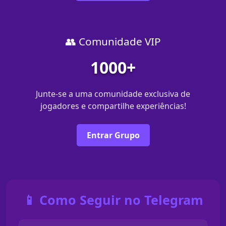
👥 Comunidade VIP
1000+
Junte-se a uma comunidade exclusiva de
jogadores e compartilhe experiências!
Entrar Grupo
📱 Como Seguir no Telegram