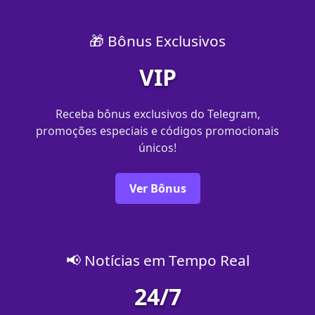
🎁 Bônus Exclusivos
VIP
Receba bônus exclusivos do Telegram,
promoções especiais e códigos promocionais
únicos!
Ver Bônus
📢 Notícias em Tempo Real
24/7