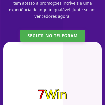
tem acesso a promoções incríveis e uma
experiência de jogo inigualável. Junte-se aos
vencedores agora!
SEGUIR NO TELEGRAM