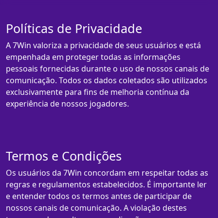
Políticas de Privacidade
A 7Win valoriza a privacidade de seus usuários e está
empenhada em proteger todas as informações
pessoais fornecidas durante o uso de nossos canais de
comunicação. Todos os dados coletados são utilizados
exclusivamente para fins de melhoria contínua da
experiência de nossos jogadores.
Termos e Condições
Os usuários da 7Win concordam em respeitar todas as
regras e regulamentos estabelecidos. É importante ler
e entender todos os termos antes de participar de
nossos canais de comunicação. A violação destes