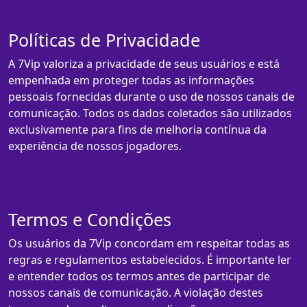
Políticas de Privacidade
A 7Vip valoriza a privacidade de seus usuários e está
empenhada em proteger todas as informações
pessoais fornecidas durante o uso de nossos canais de
comunicação. Todos os dados coletados são utilizados
exclusivamente para fins de melhoria contínua da
experiência de nossos jogadores.
Termos e Condições
Os usuários da 7Vip concordam em respeitar todas as
regras e regulamentos estabelecidos. É importante ler
e entender todos os termos antes de participar de
nossos canais de comunicação. A violação destes