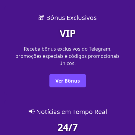
🎁 Bônus Exclusivos
VIP
Receba bônus exclusivos do Telegram,
promoções especiais e códigos promocionais
únicos!
Ver Bônus
📢 Notícias em Tempo Real
24/7