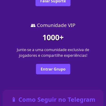
Falar Suporte
👥 Comunidade VIP
1000+
Junte-se a uma comunidade exclusiva de
jogadores e compartilhe experiências!
Entrar Grupo
📱 Como Seguir no Telegram