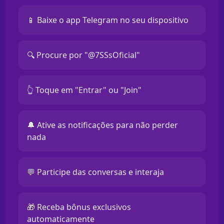
📱 Baixe o app Telegram no seu dispositivo
🔍 Procure por "@7SSsOficial"
👆 Toque em "Entrar" ou "Join"
🔔 Ative as notificações para não perder
nada
💬 Participe das conversas e interaja
🎁 Receba bônus exclusivos
automaticamente