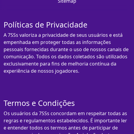
Sitemap
Políticas de Privacidade
A 7SSs valoriza a privacidade de seus usuários e está
empenhada em proteger todas as informações
pessoais fornecidas durante o uso de nossos canais de
comunicação. Todos os dados coletados são utilizados
exclusivamente para fins de melhoria contínua da
experiência de nossos jogadores.
Termos e Condições
Os usuários da 7SSs concordam em respeitar todas as
regras e regulamentos estabelecidos. É importante ler
e entender todos os termos antes de participar de