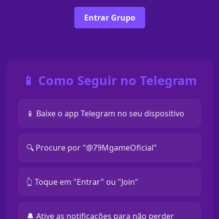
Entrar Grupo
📱 Como Seguir no Telegram
📱 Baixe o app Telegram no seu dispositivo
🔍 Procure por "@79MgameOficial"
👆 Toque em "Entrar" ou "Join"
🔔 Ative as notificações para não perder