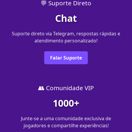
💬 Suporte Direto
Chat
Suporte direto via Telegram, respostas rápidas e
atendimento personalizado!
Falar Suporte
👥 Comunidade VIP
1000+
Junte-se a uma comunidade exclusiva de
jogadores e compartilhe experiências!