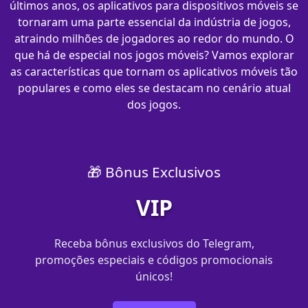
últimos anos, os aplicativos para dispositivos móveis se
tornaram uma parte essencial da indústria de jogos,
atraindo milhões de jogadores ao redor do mundo. O
que há de especial nos jogos móveis? Vamos explorar
as características que tornam os aplicativos móveis tão
populares e como eles se destacam no cenário atual
dos jogos.
🎁 Bônus Exclusivos
VIP
Receba bônus exclusivos do Telegram,
promoções especiais e códigos promocionais
únicos!