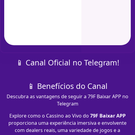
📱 Canal Oficial no Telegram!
📱 Benefícios do Canal
Descubra as vantagens de seguir a 79F Baixar APP no
Telegram
Explore como o Cassino ao Vivo do
79F Baixar APP
proporciona uma experiência imersiva e envolvente
com dealers reais, uma variedade de jogos e a