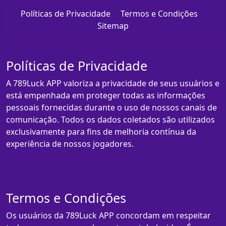
Políticas de Privacidade
Termos e Condições
Sitemap
Políticas de Privacidade
A 789Luck APP valoriza a privacidade de seus usuários e
está empenhada em proteger todas as informações
pessoais fornecidas durante o uso de nossos canais de
comunicação. Todos os dados coletados são utilizados
exclusivamente para fins de melhoria contínua da
experiência de nossos jogadores.
Termos e Condições
Os usuários da 789Luck APP concordam em respeitar