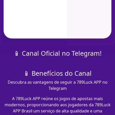
📱 Canal Oficial no Telegram!
📱 Benefícios do Canal
Descubra as vantagens de seguir a 789Luck APP no
Telegram
A 789Luck APP reúne os jogos de apostas mais
modernos, proporcionando aos jogadores da 789Luck
APP Brasil um serviço de alta qualidade e uma