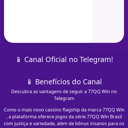
📱 Canal Oficial no Telegram!
📱 Benefícios do Canal
Descubra as vantagens de seguir a 77QQ Win no
Telegram
Como o mais novo cassino flagship da marca 77QQ Win
, a plataforma oferece jogos da série 77QQ Win Brasil
com justiça e variedade, além de bônus insanos para os