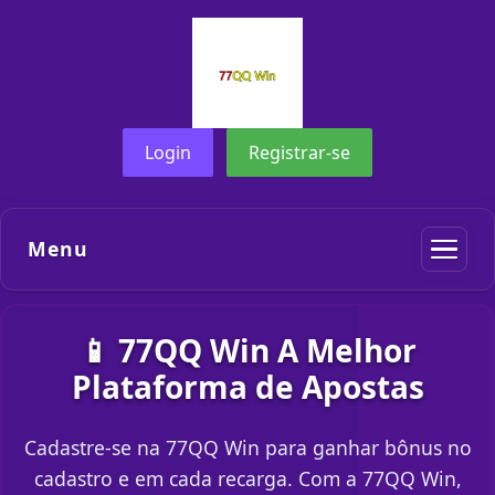
Login
Registrar-se
Menu
📱 77QQ Win A Melhor
Plataforma de Apostas
Cadastre-se na 77QQ Win para ganhar bônus no
cadastro e em cada recarga. Com a 77QQ Win,