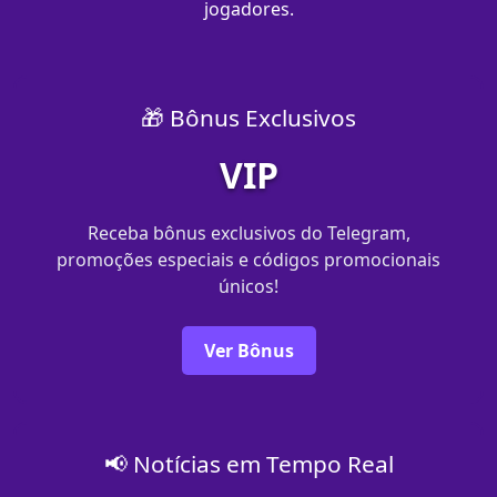
jogadores.
🎁 Bônus Exclusivos
VIP
Receba bônus exclusivos do Telegram,
promoções especiais e códigos promocionais
únicos!
Ver Bônus
📢 Notícias em Tempo Real