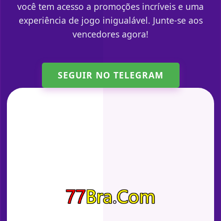
você tem acesso a promoções incríveis e uma
experiência de jogo inigualável. Junte-se aos
vencedores agora!
SEGUIR NO TELEGRAM