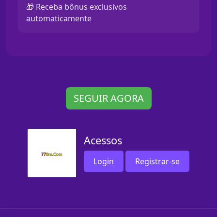
🎁 Receba bônus exclusivos
automaticamente
SEGUIR AGORA
Acessos
Login
Registrar-se