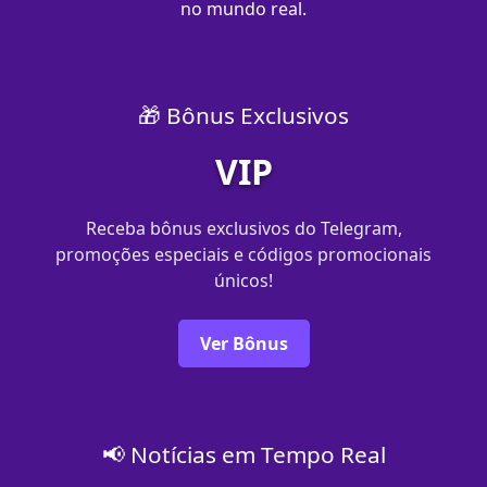
no mundo real.
🎁 Bônus Exclusivos
VIP
Receba bônus exclusivos do Telegram,
promoções especiais e códigos promocionais
únicos!
Ver Bônus
📢 Notícias em Tempo Real