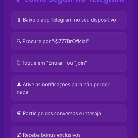
📱 Baixe o app Telegram no seu dispositivo
🔍 Procure por "@777BrOficial"
👆 Toque em "Entrar" ou "Join"
🔔 Ative as notificações para não perder
nada
💬 Participe das conversas e interaja
🎁 Receba bônus exclusivos