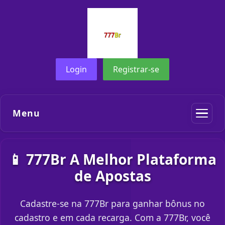
Login
Registrar-se
Menu
📱 777Br A Melhor Plataforma
de Apostas
Cadastre-se na 777Br para ganhar bônus no
cadastro e em cada recarga. Com a 777Br, você