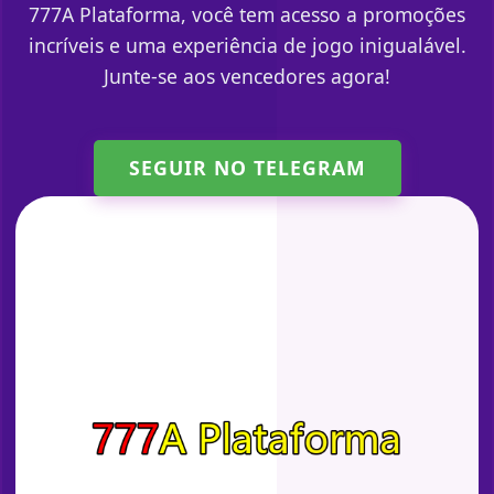
777A Plataforma, você tem acesso a promoções
incríveis e uma experiência de jogo inigualável.
Junte-se aos vencedores agora!
SEGUIR NO TELEGRAM