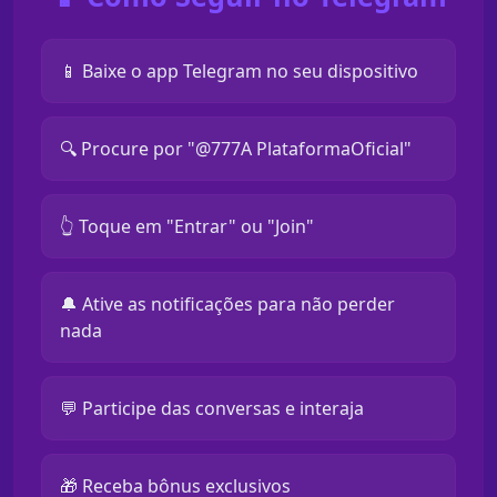
📱 Baixe o app Telegram no seu dispositivo
🔍 Procure por "@777A PlataformaOficial"
👆 Toque em "Entrar" ou "Join"
🔔 Ative as notificações para não perder
nada
💬 Participe das conversas e interaja
🎁 Receba bônus exclusivos