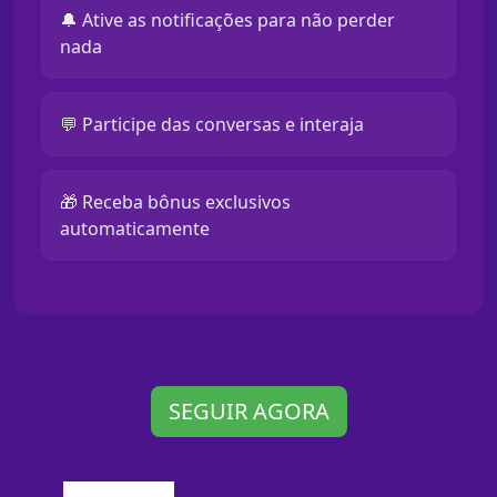
🔔 Ative as notificações para não perder
nada
💬 Participe das conversas e interaja
🎁 Receba bônus exclusivos
automaticamente
SEGUIR AGORA