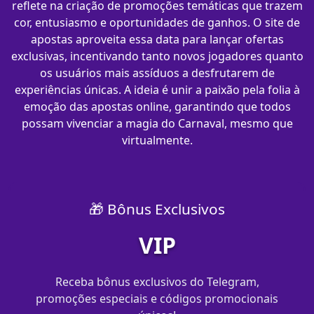
reflete na criação de promoções temáticas que trazem
cor, entusiasmo e oportunidades de ganhos. O site de
apostas aproveita essa data para lançar ofertas
exclusivas, incentivando tanto novos jogadores quanto
os usuários mais assíduos a desfrutarem de
experiências únicas. A ideia é unir a paixão pela folia à
emoção das apostas online, garantindo que todos
possam vivenciar a magia do Carnaval, mesmo que
virtualmente.
🎁 Bônus Exclusivos
VIP
Receba bônus exclusivos do Telegram,
promoções especiais e códigos promocionais