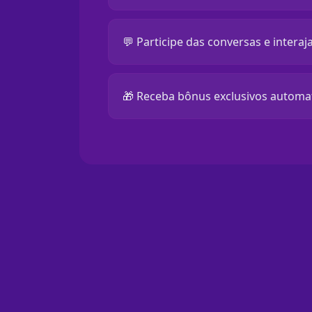
💬 Participe das conversas e interaj
🎁 Receba bônus exclusivos autom