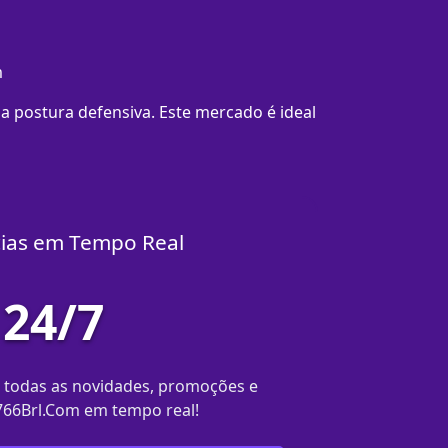
m
a postura defensiva. Este mercado é ideal
cias em Tempo Real
24/7
e todas as novidades, promoções e
766Brl.Com em tempo real!