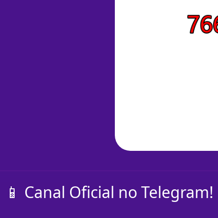
📱 Canal Oficial no Telegram!