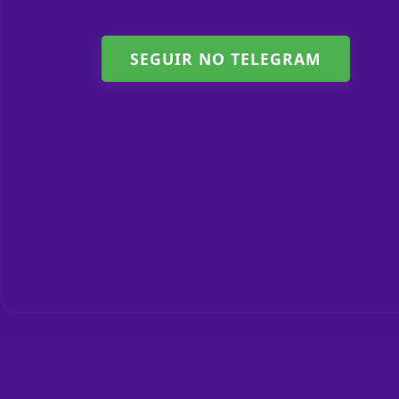
SEGUIR NO TELEGRAM