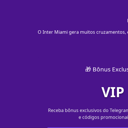
O Inter Miami gera muitos cruzamentos, e
🎁 Bônus Exclu
VIP
Receba bônus exclusivos do Telegra
e códigos promocionai