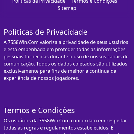
Políticas de Privacidade
Termos e Condições
Sitemap
Políticas de Privacidade
A 7558Win.Com valoriza a privacidade de seus usuários
e está empenhada em proteger todas as informações
pessoais fornecidas durante o uso de nossos canais de
comunicação. Todos os dados coletados são utilizados
exclusivamente para fins de melhoria contínua da
experiência de nossos jogadores.
Termos e Condições
Os usuários da 7558Win.Com concordam em respeitar
todas as regras e regulamentos estabelecidos. É