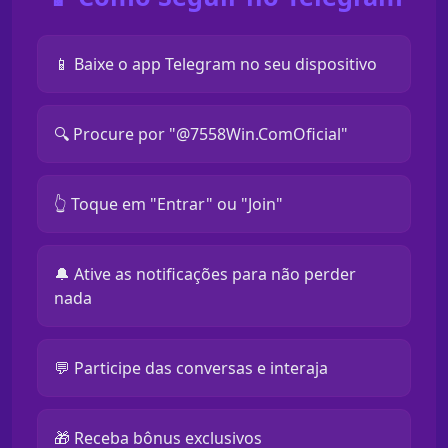
📱 Baixe o app Telegram no seu dispositivo
🔍 Procure por "@7558Win.ComOficial"
👆 Toque em "Entrar" ou "Join"
🔔 Ative as notificações para não perder
nada
💬 Participe das conversas e interaja
🎁 Receba bônus exclusivos