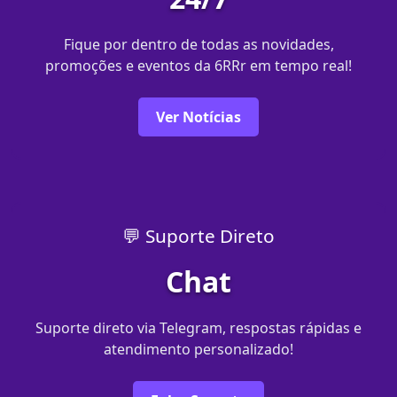
Fique por dentro de todas as novidades,
promoções e eventos da 6RRr em tempo real!
Ver Notícias
💬 Suporte Direto
Chat
Suporte direto via Telegram, respostas rápidas e
atendimento personalizado!