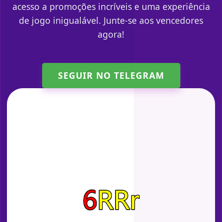
acesso a promoções incríveis e uma experiência
de jogo inigualável. Junte-se aos vencedores
agora!
SEGUIR NO TELEGRAM