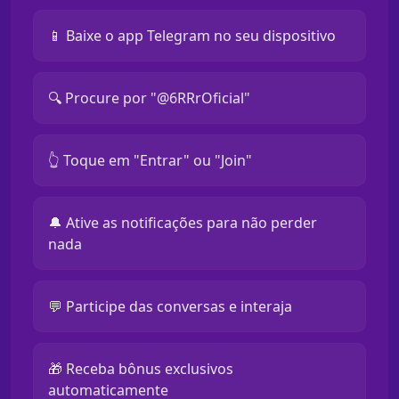
📱 Baixe o app Telegram no seu dispositivo
🔍 Procure por "@6RRrOficial"
👆 Toque em "Entrar" ou "Join"
🔔 Ative as notificações para não perder
nada
💬 Participe das conversas e interaja
🎁 Receba bônus exclusivos
automaticamente