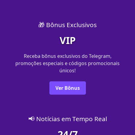
🎁 Bônus Exclusivos
VIP
Receba bônus exclusivos do Telegram,
promoções especiais e códigos promocionais
únicos!
Ver Bônus
📢 Notícias em Tempo Real
24/7