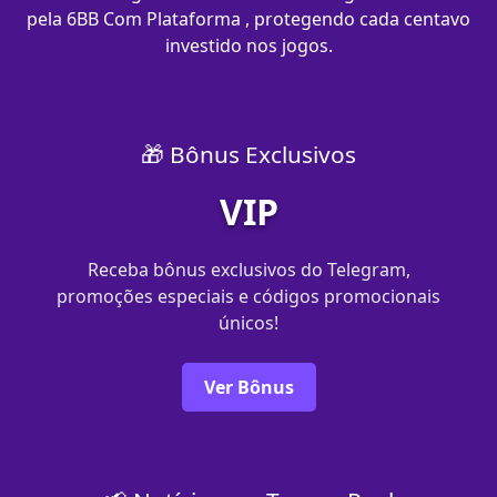
pela 6BB Com Plataforma , protegendo cada centavo
investido nos jogos.
🎁 Bônus Exclusivos
VIP
Receba bônus exclusivos do Telegram,
promoções especiais e códigos promocionais
únicos!
Ver Bônus