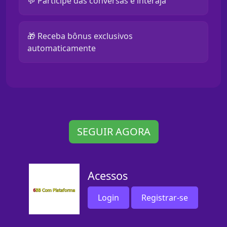
💬 Participe das conversas e interaja
🎁 Receba bônus exclusivos
automaticamente
SEGUIR AGORA
Acessos
Login
Registrar-se