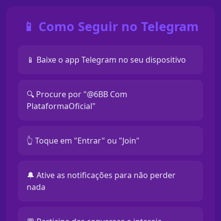
📱 Como Seguir no Telegram
📱 Baixe o app Telegram no seu dispositivo
🔍 Procure por "@6BB Com
PlataformaOficial"
👆 Toque em "Entrar" ou "Join"
🔔 Ative as notificações para não perder
nada