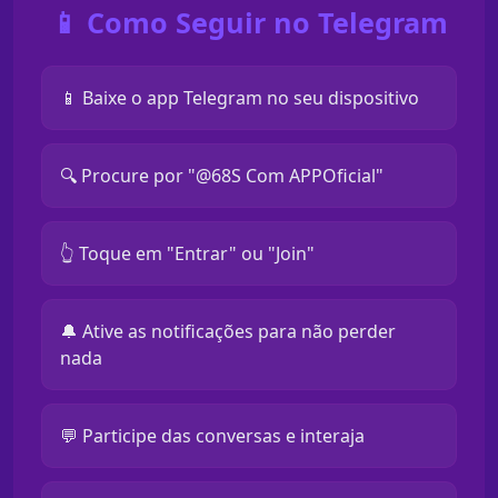
📱 Como Seguir no Telegram
📱 Baixe o app Telegram no seu dispositivo
🔍 Procure por "@68S Com APPOficial"
👆 Toque em "Entrar" ou "Join"
🔔 Ative as notificações para não perder
nada
💬 Participe das conversas e interaja