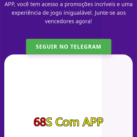
APP, você tem acesso a promoções incríveis e uma
experiência de jogo inigualável. Junte-se aos
vencedores agora!
SEGUIR NO TELEGRAM