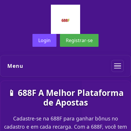
Login
Registrar-se
Menu
📱 688F A Melhor Plataforma
de Apostas
Cadastre-se na 688F para ganhar bônus no
cadastro e em cada recarga. Com a 688F, você tem