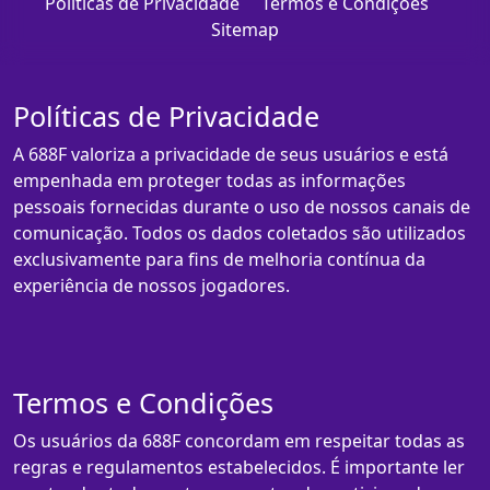
Políticas de Privacidade
Termos e Condições
Sitemap
Políticas de Privacidade
A 688F valoriza a privacidade de seus usuários e está
empenhada em proteger todas as informações
pessoais fornecidas durante o uso de nossos canais de
comunicação. Todos os dados coletados são utilizados
exclusivamente para fins de melhoria contínua da
experiência de nossos jogadores.
Termos e Condições
Os usuários da 688F concordam em respeitar todas as
regras e regulamentos estabelecidos. É importante ler