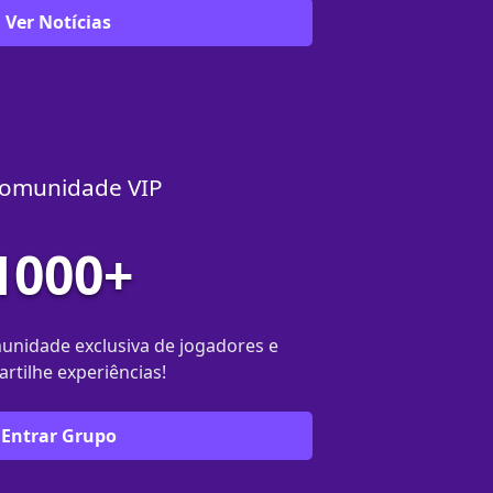
Ver Notícias
Comunidade VIP
1000+
unidade exclusiva de jogadores e
rtilhe experiências!
Entrar Grupo