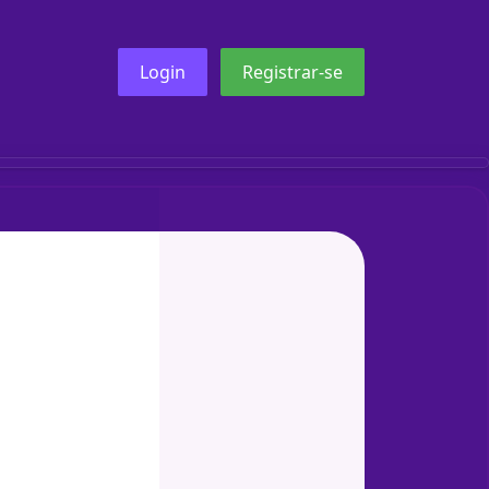
Login
Registrar-se