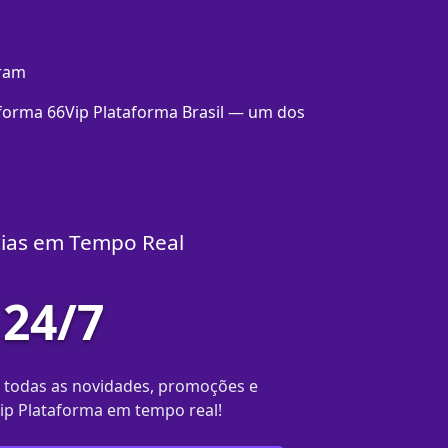
gram
aforma 66Vip Plataforma Brasil — um dos
cias em Tempo Real
24/7
e todas as novidades, promoções e
ip Plataforma em tempo real!