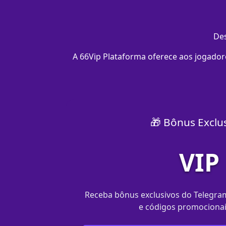
Des
A 66Vip Plataforma oferece aos jogador
🎁 Bônus Exclu
VIP
Receba bônus exclusivos do Telegra
e códigos promocionai