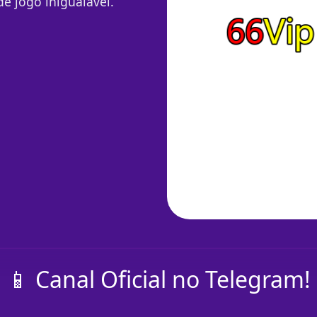
e jogo inigualável.
📱 Canal Oficial no Telegram!