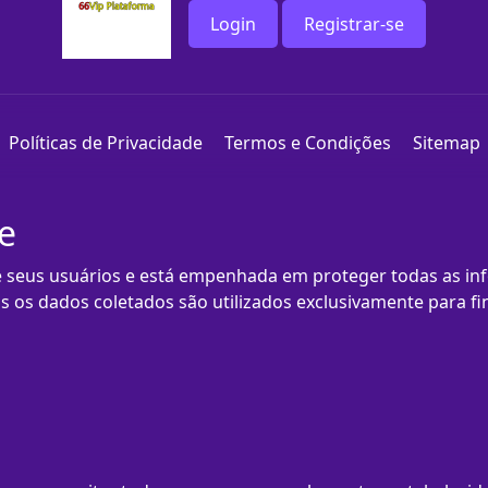
Login
Registrar-se
Políticas de Privacidade
Termos e Condições
Sitemap
de
de seus usuários e está empenhada em proteger todas as i
 os dados coletados são utilizados exclusivamente para fi