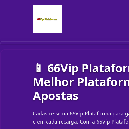
📱 66Vip Platafo
Melhor Platafor
Apostas
Cadastre-se na 66Vip Plataforma para 
e em cada recarga. Com a 66Vip Platafo