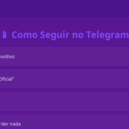
📱 Como Seguir no Telegram
ositivo
ficial"
erder nada