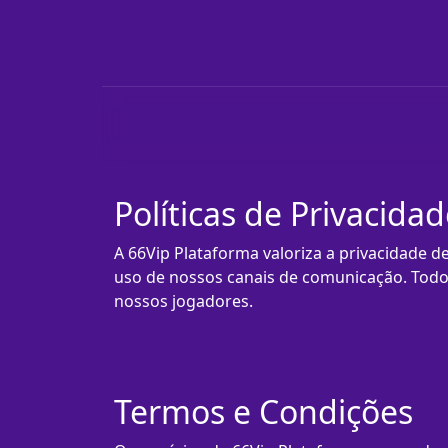
Políticas de Privacida
A 66Vip Plataforma valoriza a privacidade 
uso de nossos canais de comunicação. Todos
nossos jogadores.
Termos e Condições