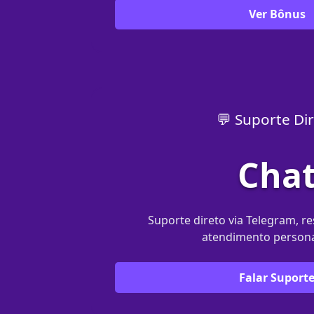
Ver Bônus
💬 Suporte Di
Cha
Suporte direto via Telegram, r
atendimento persona
Falar Suport