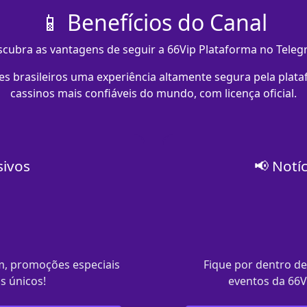
📱 Benefícios do Canal
cubra as vantagens de seguir a 66Vip Plataforma no Tele
es brasileiros uma experiência altamente segura pela plat
cassinos mais confiáveis do mundo, com licença oficial.
sivos
📢 Notí
m, promoções especiais
Fique por dentro d
s únicos!
eventos da 66V