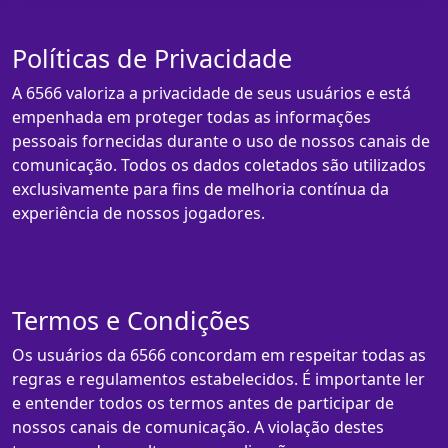
Políticas de Privacidade
A 6566 valoriza a privacidade de seus usuários e está
empenhada em proteger todas as informações
pessoais fornecidas durante o uso de nossos canais de
comunicação. Todos os dados coletados são utilizados
exclusivamente para fins de melhoria contínua da
experiência de nossos jogadores.
Termos e Condições
Os usuários da 6566 concordam em respeitar todas as
regras e regulamentos estabelecidos. É importante ler
e entender todos os termos antes de participar de
nossos canais de comunicação. A violação destes