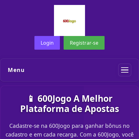
Login
Registrar-se
Menu
📱 600Jogo A Melhor
Plataforma de Apostas
Cadastre-se na 600Jogo para ganhar bônus no
cadastro e em cada recarga. Com a 600Jogo, você