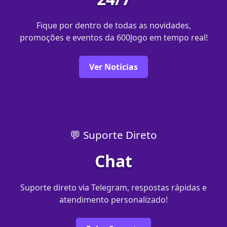
Fique por dentro de todas as novidades,
promoções e eventos da 600Jogo em tempo real!
Ver Notícias
💬 Suporte Direto
Chat
Suporte direto via Telegram, respostas rápidas e
atendimento personalizado!