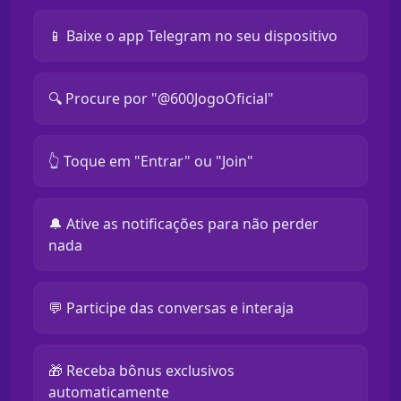
📱 Baixe o app Telegram no seu dispositivo
🔍 Procure por "@600JogoOficial"
👆 Toque em "Entrar" ou "Join"
🔔 Ative as notificações para não perder
nada
💬 Participe das conversas e interaja
🎁 Receba bônus exclusivos
automaticamente