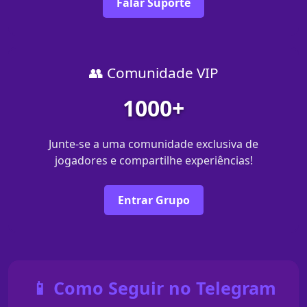
Falar Suporte
👥 Comunidade VIP
1000+
Junte-se a uma comunidade exclusiva de
jogadores e compartilhe experiências!
Entrar Grupo
📱 Como Seguir no Telegram