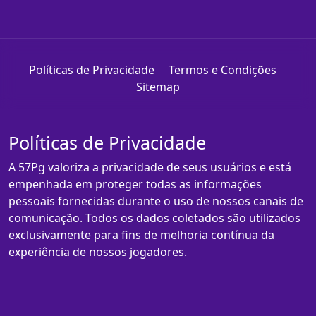
Políticas de Privacidade
Termos e Condições
Sitemap
Políticas de Privacidade
A 57Pg valoriza a privacidade de seus usuários e está
empenhada em proteger todas as informações
pessoais fornecidas durante o uso de nossos canais de
comunicação. Todos os dados coletados são utilizados
exclusivamente para fins de melhoria contínua da
experiência de nossos jogadores.