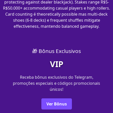
protecting against dealer blackjack). Stakes range R$5-
R$50.000+ accommodating casual players e high rollers.
Card counting é theoretically possible mas multi-deck
shoes (6-8 decks) e frequent shuffles mitigate
effectiveness, mantendo balanced gameplay.
🎁 Bônus Exclusivos
VIP
Receba bônus exclusivos do Telegram,
promoções especiais e códigos promocionais
únicos!
Ver Bônus