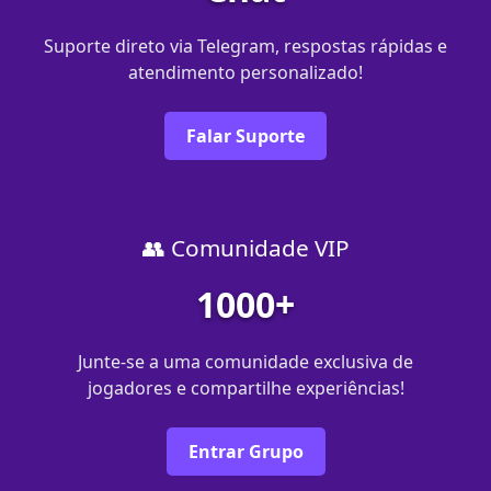
Suporte direto via Telegram, respostas rápidas e
atendimento personalizado!
Falar Suporte
👥 Comunidade VIP
1000+
Junte-se a uma comunidade exclusiva de
jogadores e compartilhe experiências!
Entrar Grupo