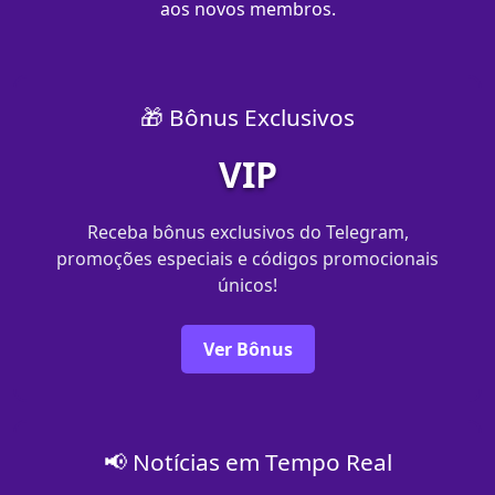
aos novos membros.
🎁 Bônus Exclusivos
VIP
Receba bônus exclusivos do Telegram,
promoções especiais e códigos promocionais
únicos!
Ver Bônus
📢 Notícias em Tempo Real