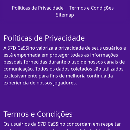
Políticas de Privacidade
Termos e Condições
Sitemap
Políticas de Privacidade
A 57D CaSSino valoriza a privacidade de seus usuários e
está empenhada em proteger todas as informações
pessoais fornecidas durante o uso de nossos canais de
comunicação. Todos os dados coletados são utilizados
exclusivamente para fins de melhoria contínua da
experiência de nossos jogadores.
Termos e Condições
Os usuários da 57D CaSSino concordam em respeitar