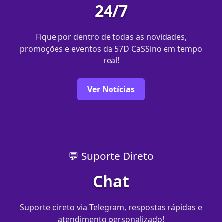
24/7
Fique por dentro de todas as novidades,
promoções e eventos da 57D CaSSino em tempo
real!
Ver Notícias
💬 Suporte Direto
Chat
Suporte direto via Telegram, respostas rápidas e
atendimento personalizado!