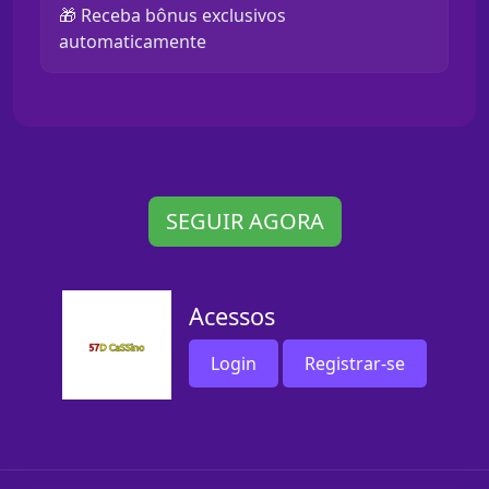
🎁 Receba bônus exclusivos
automaticamente
SEGUIR AGORA
Acessos
Login
Registrar-se