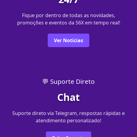
Fique por dentro de todas as novidades,
promoções e eventos da 56X em tempo real!
Ver Notícias
💬 Suporte Direto
Chat
Suporte direto via Telegram, respostas rápidas e
atendimento personalizado!