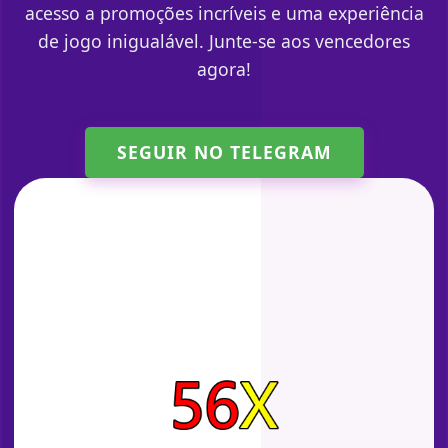
acesso a promoções incríveis e uma experiência
de jogo inigualável. Junte-se aos vencedores
agora!
SEGUIR NO TELEGRAM