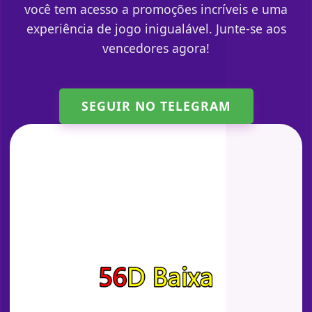
você tem acesso a promoções incríveis e uma
experiência de jogo inigualável. Junte-se aos
vencedores agora!
SEGUIR NO TELEGRAM