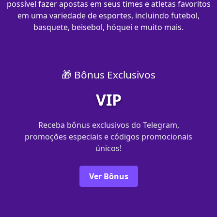
possível fazer apostas em seus times e atletas favoritos
em uma variedade de esportes, incluindo futebol,
basquete, beisebol, hóquei e muito mais.
🎁 Bônus Exclusivos
VIP
Receba bônus exclusivos do Telegram,
promoções especiais e códigos promocionais
únicos!
Ver Bônus