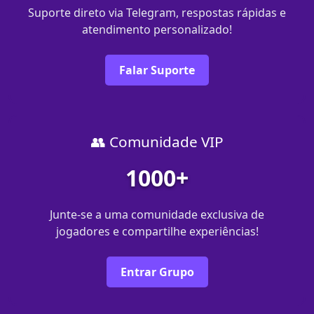
Suporte direto via Telegram, respostas rápidas e
atendimento personalizado!
Falar Suporte
👥 Comunidade VIP
1000+
Junte-se a uma comunidade exclusiva de
jogadores e compartilhe experiências!
Entrar Grupo