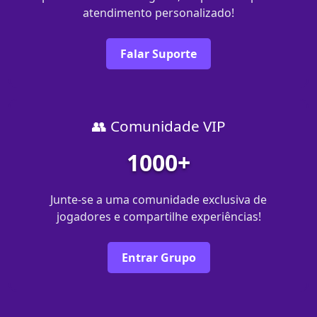
atendimento personalizado!
Falar Suporte
👥 Comunidade VIP
1000+
Junte-se a uma comunidade exclusiva de
jogadores e compartilhe experiências!
Entrar Grupo