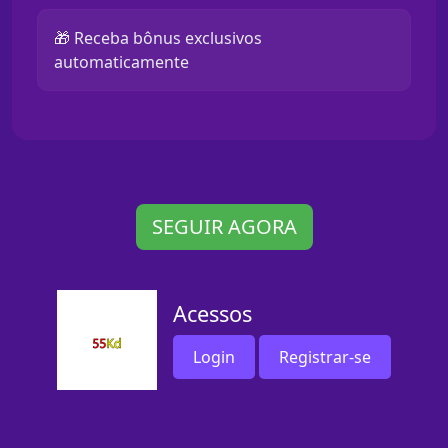
🎁 Receba bônus exclusivos
automaticamente
SEGUIR AGORA
Acessos
Login
Registrar-se