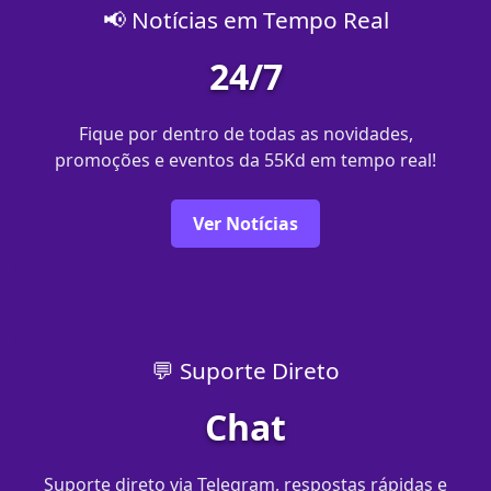
📢 Notícias em Tempo Real
24/7
Fique por dentro de todas as novidades,
promoções e eventos da 55Kd em tempo real!
Ver Notícias
💬 Suporte Direto
Chat
Suporte direto via Telegram, respostas rápidas e