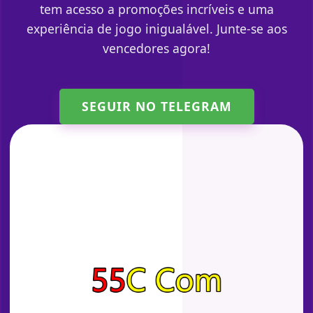
tem acesso a promoções incríveis e uma
experiência de jogo inigualável. Junte-se aos
vencedores agora!
SEGUIR NO TELEGRAM