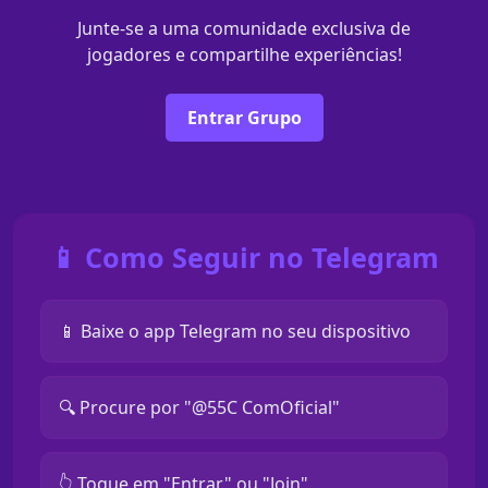
Junte-se a uma comunidade exclusiva de
jogadores e compartilhe experiências!
Entrar Grupo
📱 Como Seguir no Telegram
📱 Baixe o app Telegram no seu dispositivo
🔍 Procure por "@55C ComOficial"
👆 Toque em "Entrar" ou "Join"