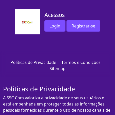
Acessos
Login
Registrar-se
Políticas de Privacidade
Termos e Condições
Sitemap
Políticas de Privacidade
A 55C Com valoriza a privacidade de seus usuários e
está empenhada em proteger todas as informações
pessoais fornecidas durante o uso de nossos canais de