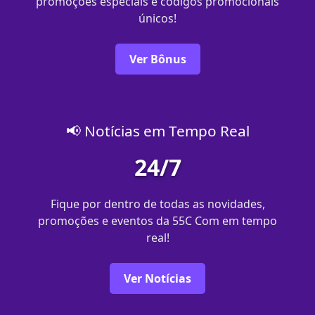
promoções especiais e códigos promocionais
únicos!
Ver Bônus
📢 Notícias em Tempo Real
24/7
Fique por dentro de todas as novidades,
promoções e eventos da 55C Com em tempo
real!
Ver Notícias