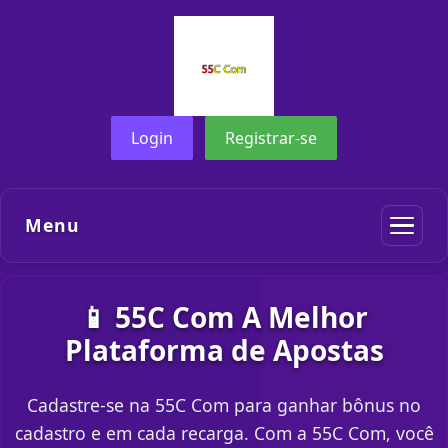
Login
Registrar-se
Menu
📱 55C Com A Melhor
Plataforma de Apostas
Cadastre-se na 55C Com para ganhar bônus no
cadastro e em cada recarga. Com a 55C Com, você