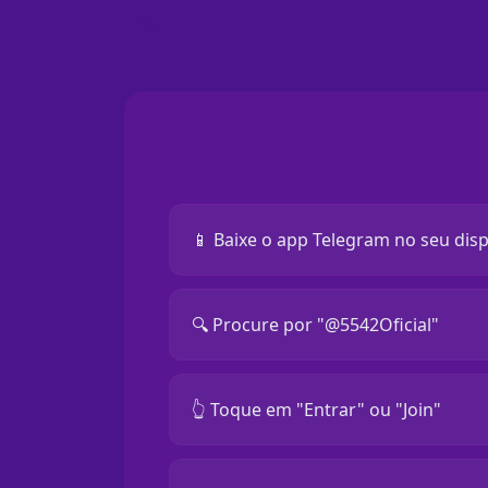
📱 Baixe o app Telegram no seu disp
🔍 Procure por "@5542Oficial"
👆 Toque em "Entrar" ou "Join"