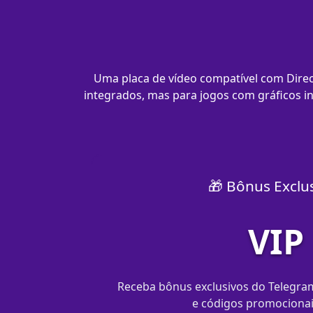
Uma placa de vídeo compatível com Direc
integrados, mas para jogos com gráficos i
🎁 Bônus Exclu
VIP
Receba bônus exclusivos do Telegra
e códigos promocionai