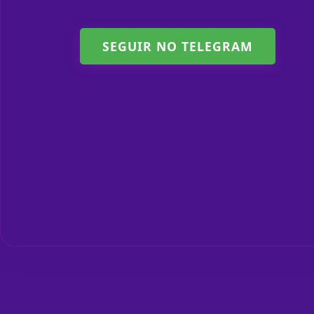
SEGUIR NO TELEGRAM