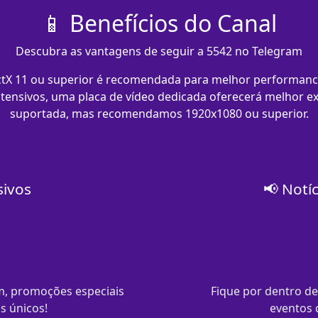
📱 Benefícios do Canal
Descubra as vantagens de seguir a 5542 no Telegram
tX 11 ou superior é recomendada para melhor performance 
ntensivos, uma placa de vídeo dedicada oferecerá melhor e
suportada, mas recomendamos 1920x1080 ou superior.
sivos
📢 Notí
m, promoções especiais
Fique por dentro d
s únicos!
eventos 