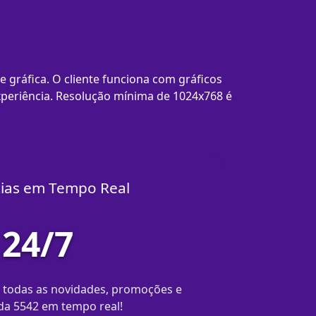
gráfica. O cliente funciona com gráficos
xperiência. Resolução mínima de 1024x768 é
cias em Tempo Real
24/7
e todas as novidades, promoções e
da 5542 em tempo real!