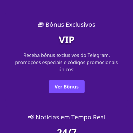
🎁 Bônus Exclusivos
VIP
Receba bônus exclusivos do Telegram,
promoções especiais e códigos promocionais
únicos!
Ver Bônus
📢 Notícias em Tempo Real
24/7