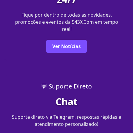
Fique por dentro de todas as novidades,
promoções e eventos da 543X.Com em tempo
real!
Ver Notícias
💬 Suporte Direto
Chat
Suporte direto via Telegram, respostas rápidas e
atendimento personalizado!