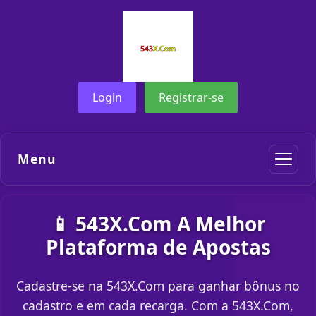
Login
Registrar-se
Menu
📱 543X.Com A Melhor
Plataforma de Apostas
Cadastre-se na 543X.Com para ganhar bônus no
cadastro e em cada recarga. Com a 543X.Com,