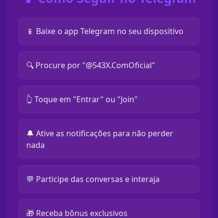
📱 Baixe o app Telegram no seu dispositivo
🔍 Procure por "@543X.ComOficial"
👆 Toque em "Entrar" ou "Join"
🔔 Ative as notificações para não perder
nada
💬 Participe das conversas e interaja
🎁 Receba bônus exclusivos