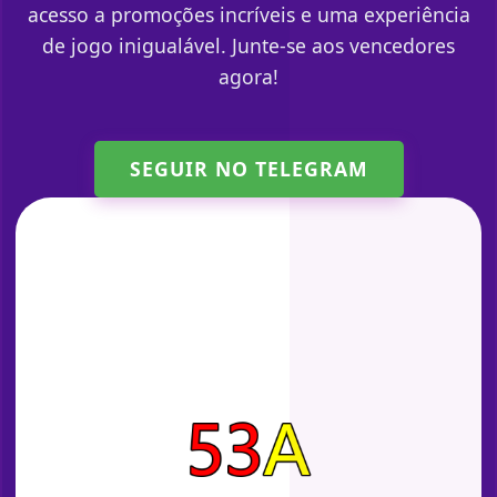
acesso a promoções incríveis e uma experiência
de jogo inigualável. Junte-se aos vencedores
agora!
SEGUIR NO TELEGRAM