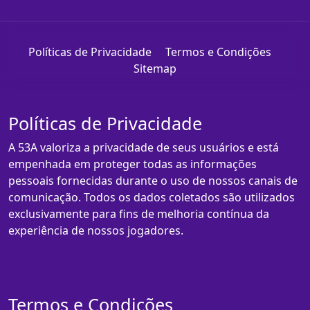
Políticas de Privacidade
Termos e Condições
Sitemap
Políticas de Privacidade
A 53A valoriza a privacidade de seus usuários e está
empenhada em proteger todas as informações
pessoais fornecidas durante o uso de nossos canais de
comunicação. Todos os dados coletados são utilizados
exclusivamente para fins de melhoria contínua da
experiência de nossos jogadores.
Termos e Condições