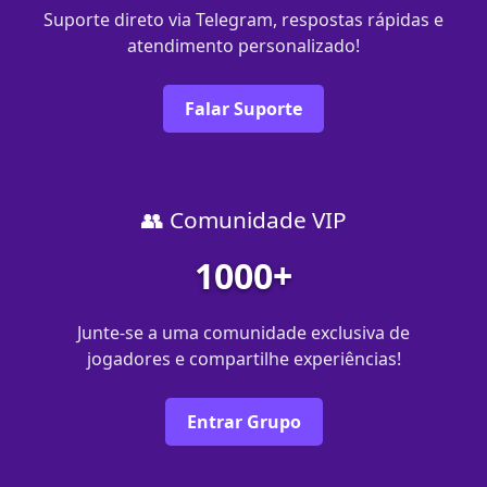
Suporte direto via Telegram, respostas rápidas e
atendimento personalizado!
Falar Suporte
👥 Comunidade VIP
1000+
Junte-se a uma comunidade exclusiva de
jogadores e compartilhe experiências!
Entrar Grupo