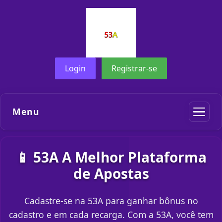
Login
Registrar-se
Menu
📱 53A A Melhor Plataforma
de Apostas
Cadastre-se na 53A para ganhar bônus no
cadastro e em cada recarga. Com a 53A, você tem