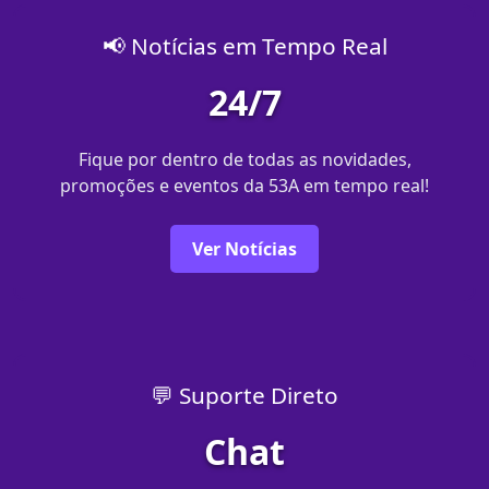
📢 Notícias em Tempo Real
24/7
Fique por dentro de todas as novidades,
promoções e eventos da 53A em tempo real!
Ver Notícias
💬 Suporte Direto
Chat