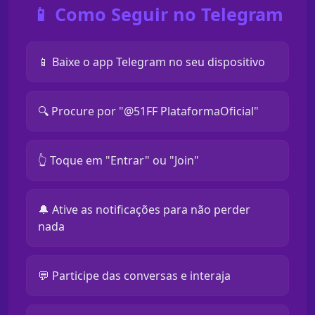
📱 Como Seguir no Telegram
📱 Baixe o app Telegram no seu dispositivo
🔍 Procure por "@51FF PlataformaOficial"
👆 Toque em "Entrar" ou "Join"
🔔 Ative as notificações para não perder
nada
💬 Participe das conversas e interaja