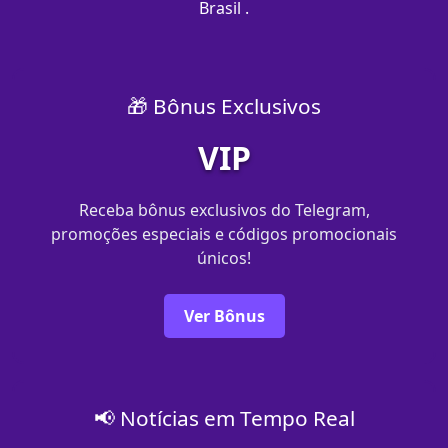
Brasil .
🎁 Bônus Exclusivos
VIP
Receba bônus exclusivos do Telegram,
promoções especiais e códigos promocionais
únicos!
Ver Bônus
📢 Notícias em Tempo Real