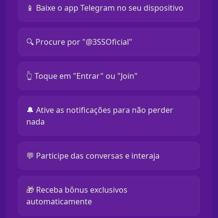
📱 Baixe o app Telegram no seu dispositivo
🔍 Procure por "@3SSOficial"
👆 Toque em "Entrar" ou "Join"
🔔 Ative as notificações para não perder
nada
💬 Participe das conversas e interaja
🎁 Receba bônus exclusivos
automaticamente