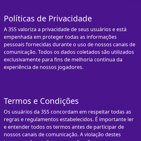
Políticas de Privacidade
A 3SS valoriza a privacidade de seus usuários e está
empenhada em proteger todas as informações
pessoais fornecidas durante o uso de nossos canais de
comunicação. Todos os dados coletados são utilizados
exclusivamente para fins de melhoria contínua da
experiência de nossos jogadores.
Termos e Condições
Os usuários da 3SS concordam em respeitar todas as
regras e regulamentos estabelecidos. É importante ler
e entender todos os termos antes de participar de
nossos canais de comunicação. A violação destes