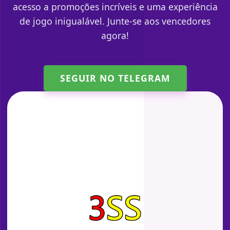
acesso a promoções incríveis e uma experiência
de jogo inigualável. Junte-se aos vencedores
agora!
SEGUIR NO TELEGRAM