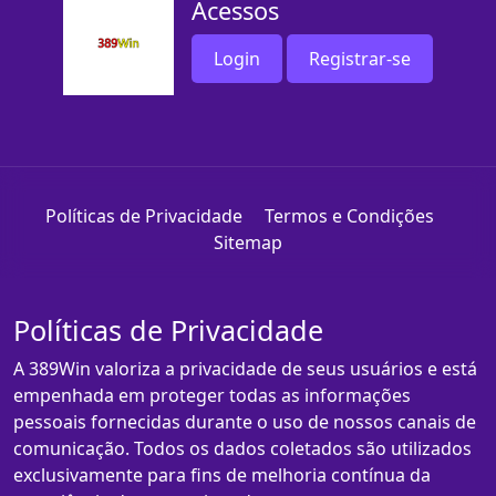
Acessos
Login
Registrar-se
Políticas de Privacidade
Termos e Condições
Sitemap
Políticas de Privacidade
A 389Win valoriza a privacidade de seus usuários e está
empenhada em proteger todas as informações
pessoais fornecidas durante o uso de nossos canais de
comunicação. Todos os dados coletados são utilizados
exclusivamente para fins de melhoria contínua da