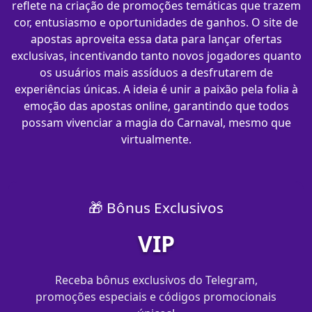
reflete na criação de promoções temáticas que trazem
cor, entusiasmo e oportunidades de ganhos. O site de
apostas aproveita essa data para lançar ofertas
exclusivas, incentivando tanto novos jogadores quanto
os usuários mais assíduos a desfrutarem de
experiências únicas. A ideia é unir a paixão pela folia à
emoção das apostas online, garantindo que todos
possam vivenciar a magia do Carnaval, mesmo que
virtualmente.
🎁 Bônus Exclusivos
VIP
Receba bônus exclusivos do Telegram,
promoções especiais e códigos promocionais