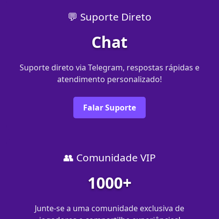
💬 Suporte Direto
Chat
Suporte direto via Telegram, respostas rápidas e
atendimento personalizado!
Falar Suporte
👥 Comunidade VIP
1000+
Junte-se a uma comunidade exclusiva de