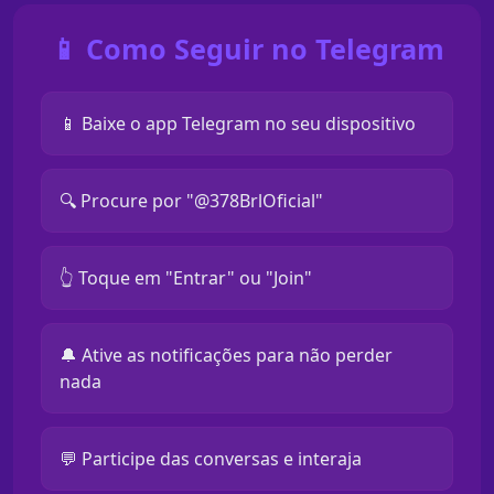
📱 Como Seguir no Telegram
📱 Baixe o app Telegram no seu dispositivo
🔍 Procure por "@378BrlOficial"
👆 Toque em "Entrar" ou "Join"
🔔 Ative as notificações para não perder
nada
💬 Participe das conversas e interaja