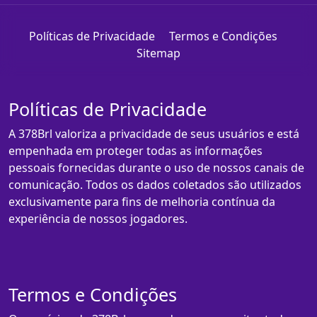
Políticas de Privacidade
Termos e Condições
Sitemap
Políticas de Privacidade
A 378Brl valoriza a privacidade de seus usuários e está
empenhada em proteger todas as informações
pessoais fornecidas durante o uso de nossos canais de
comunicação. Todos os dados coletados são utilizados
exclusivamente para fins de melhoria contínua da
experiência de nossos jogadores.
Termos e Condições