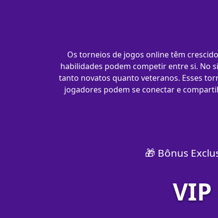
Os torneios de jogos online têm cresci
habilidades podem competir entre si. No s
tanto novatos quanto veteranos. Esses to
jogadores podem se conectar e compartilh
🎁 Bônus Exclu
VIP