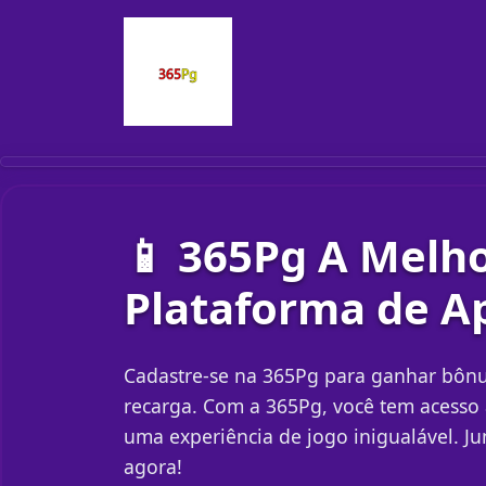
📱 365Pg A Melh
Plataforma de A
Cadastre-se na 365Pg para ganhar bônu
recarga. Com a 365Pg, você tem acesso 
uma experiência de jogo inigualável. J
agora!