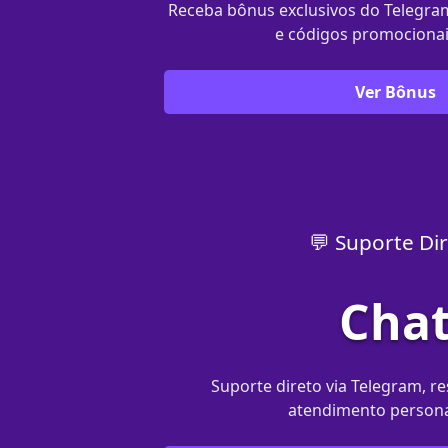
Receba bônus exclusivos do Telegra
e códigos promocionai
Ver Bônus
💬 Suporte Di
Cha
Suporte direto via Telegram, r
atendimento persona