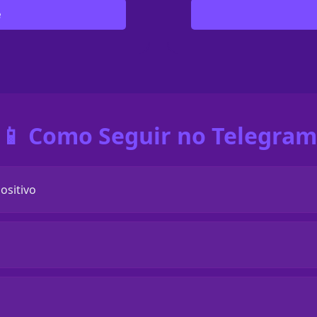
e
📱 Como Seguir no Telegram
ositivo