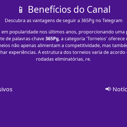
📱 Benefícios do Canal
Descubra as vantagens de seguir a 365Pg no Telegram
do em popularidade nos últimos anos, proporcionando uma 
ite de palavras-chave
365Pg
, a categoria 'Torneios' ofere
rneios não apenas alimentam a competitividade, mas tam
ar experiências. A estrutura dos torneios varia de acordo 
rodadas eliminatórias, re.
sivos
📢 Notí