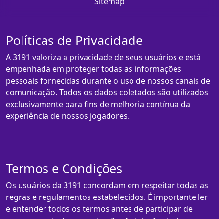
Sitemap
Políticas de Privacidade
A 3191 valoriza a privacidade de seus usuários e está
empenhada em proteger todas as informações
pessoais fornecidas durante o uso de nossos canais de
comunicação. Todos os dados coletados são utilizados
exclusivamente para fins de melhoria contínua da
experiência de nossos jogadores.
Termos e Condições
Os usuários da 3191 concordam em respeitar todas as
regras e regulamentos estabelecidos. É importante ler
e entender todos os termos antes de participar de