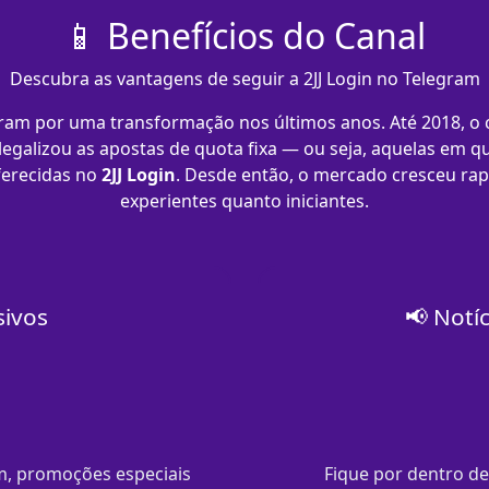
📱 Benefícios do Canal
Descubra as vantagens de seguir a 2JJ Login no Telegram
aram por uma transformação nos últimos anos. Até 2018, o ce
 legalizou as apostas de quota fixa — ou seja, aquelas em
ferecidas no
2JJ Login
. Desde então, o mercado cresceu ra
experientes quanto iniciantes.
sivos
📢 Notí
m, promoções especiais
Fique por dentro d