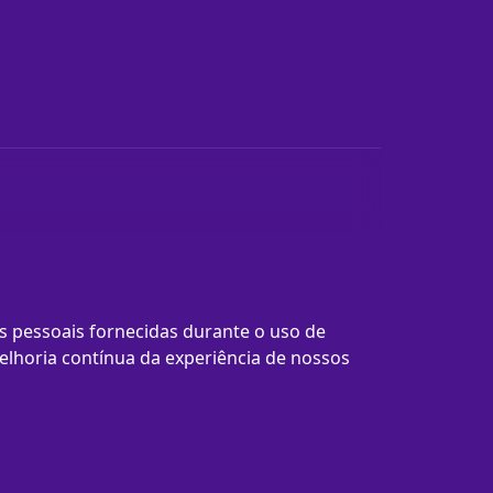
s pessoais fornecidas durante o uso de
elhoria contínua da experiência de nossos