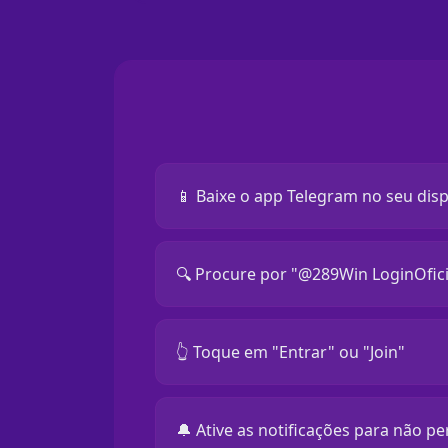
📱 Baixe o app Telegram no seu disp
🔍 Procure por "@289Win LoginOfici
👆 Toque em "Entrar" ou "Join"
🔔 Ative as notificações para não p