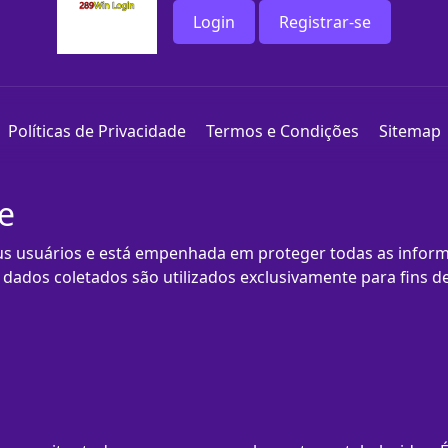
Login
Registrar-se
Políticas de Privacidade
Termos e Condições
Sitemap
de
eus usuários e está empenhada em proteger todas as infor
dados coletados são utilizados exclusivamente para fins d