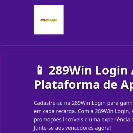
📱 289Win Login
Plataforma de A
Cadastre-se na 289Win Login para ganh
em cada recarga. Com a 289Win Login, 
promoções incríveis e uma experiência d
Junte-se aos vencedores agora!