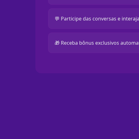
💬 Participe das conversas e interaj
🎁 Receba bônus exclusivos autom