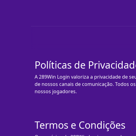
Políticas de Privacida
A 289Win Login valoriza a privacidade de s
de nossos canais de comunicação. Todos os 
nossos jogadores.
Termos e Condições