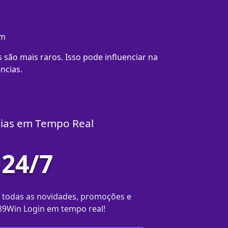
am
ão mais raros. Isso pode influenciar na
ncias.
cias em Tempo Real
24/7
e todas as novidades, promoções e
89Win Login em tempo real!