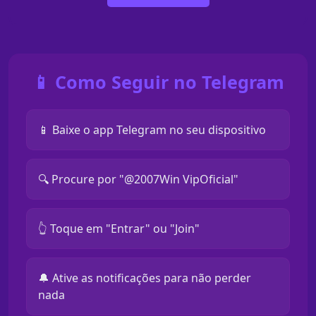
📱 Como Seguir no Telegram
📱 Baixe o app Telegram no seu dispositivo
🔍 Procure por "@2007Win VipOficial"
👆 Toque em "Entrar" ou "Join"
🔔 Ative as notificações para não perder
nada