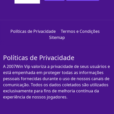
Políticas de Privacidade
Termos e Condições
Sitemap
Políticas de Privacidade
A 2007Win Vip valoriza a privacidade de seus usuários e
está empenhada em proteger todas as informações
pessoais fornecidas durante o uso de nossos canais de
comunicação. Todos os dados coletados são utilizados
exclusivamente para fins de melhoria contínua da
experiência de nossos jogadores.