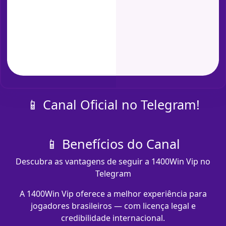
📱 Canal Oficial no Telegram!
📱 Benefícios do Canal
Descubra as vantagens de seguir a 1400Win Vip no
Telegram
A 1400Win Vip oferece a melhor experiência para
jogadores brasileiros — com licença legal e
credibilidade internacional.