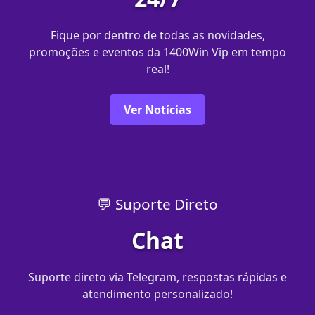
Fique por dentro de todas as novidades,
promoções e eventos da 1400Win Vip em tempo
real!
Ver Notícias
💬 Suporte Direto
Chat
Suporte direto via Telegram, respostas rápidas e
atendimento personalizado!