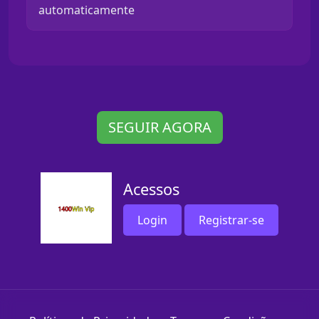
automaticamente
SEGUIR AGORA
Acessos
Login
Registrar-se