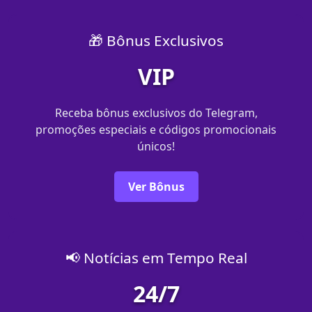
🎁 Bônus Exclusivos
VIP
Receba bônus exclusivos do Telegram,
promoções especiais e códigos promocionais
únicos!
Ver Bônus
📢 Notícias em Tempo Real
24/7