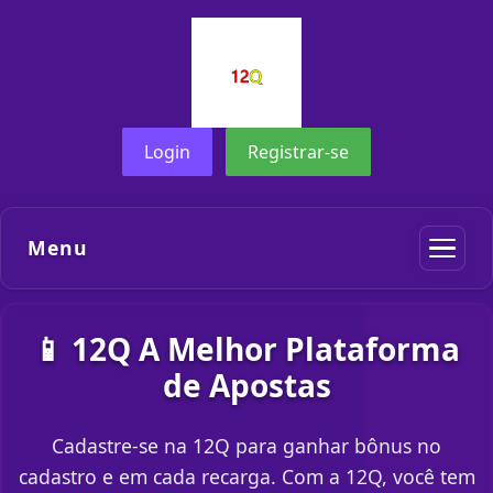
Login
Registrar-se
Menu
📱 12Q A Melhor Plataforma
de Apostas
Cadastre-se na 12Q para ganhar bônus no
cadastro e em cada recarga. Com a 12Q, você tem