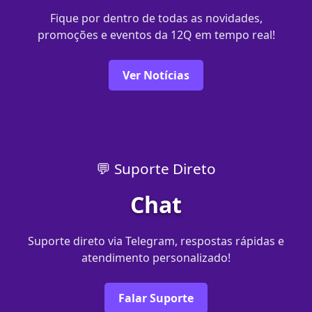
Fique por dentro de todas as novidades,
promoções e eventos da 12Q em tempo real!
Ver Notícias
💬 Suporte Direto
Chat
Suporte direto via Telegram, respostas rápidas e
atendimento personalizado!
Falar Suporte