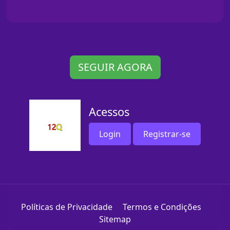
SEGUIR AGORA
Acessos
Login
Registrar-se
Políticas de Privacidade
Termos e Condições
Sitemap