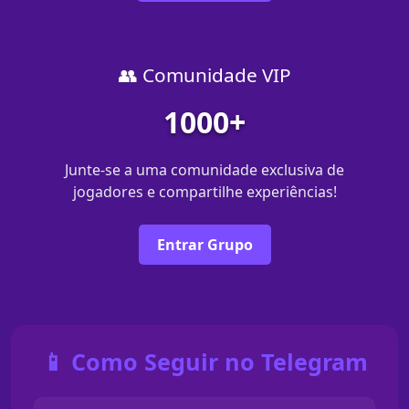
👥 Comunidade VIP
1000+
Junte-se a uma comunidade exclusiva de
jogadores e compartilhe experiências!
Entrar Grupo
📱 Como Seguir no Telegram